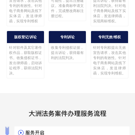
宣告请求，攻击其他
可能性，提出注册建
提出诉讼，获得最有
专利的有效性。针对
议。准备商标申请文
利法院判决。针对电
电子商务网站及线下
件，完成整改商标注
子商务网站及线下实
实体店，发送律师
册过程。
体店，发送律师函，
函，实现专利维权
实现商标维权。
版权登记/诉讼
专利诉讼
专利无效/维权
针对软件及其它著作
收集专利侵权证据，
针对专利权提出无效
权作品，获取版权证
提出诉讼，获得最有
宣告请求，攻击其他
书。收集侵权证书，
利的法院判决。
专利的有效性。针对
发出律师函，启动诉
电子商务网站及线下
讼程序，获得法院判
实体店，发送律师
决。
函，实现专利维权。